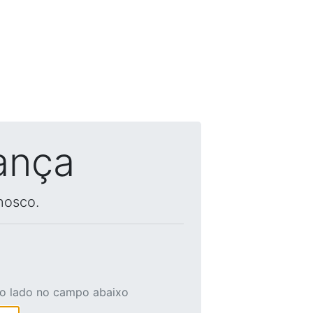
ança
nosco.
ao lado no campo abaixo