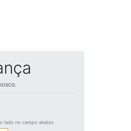
ança
nosco.
ao lado no campo abaixo