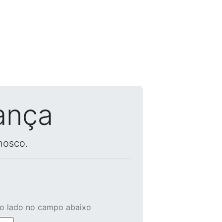
ança
nosco.
ao lado no campo abaixo